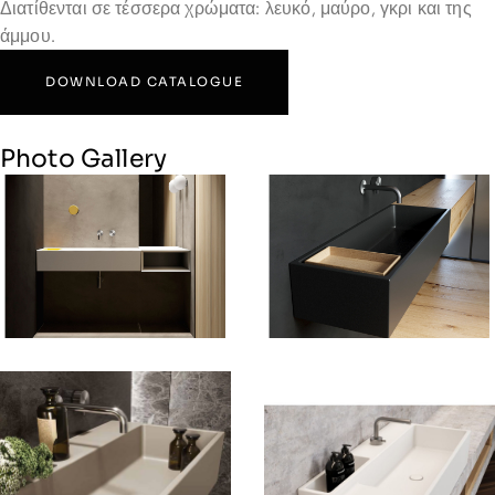
Διατίθενται σε τέσσερα χρώματα: λευκό, μαύρο, γκρι και της
άμμου.
DOWNLOAD CATALOGUE
Photo Gallery