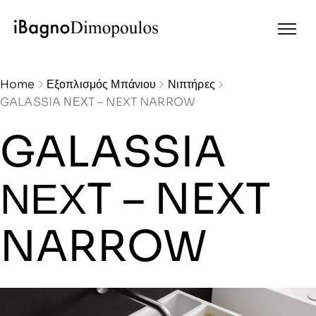
Home
Εξοπλισμός Μπάνιου
Νιπτήρες
GALASSIA ΝΕΧT – NEXT NARROW
GALASSIA
ΝΕΧT – NEXT
NARROW