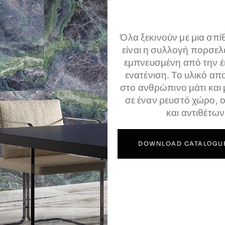
Όλα ξεκινούν με μια σπί
είναι η συλλογή πορσελ
εμπνευσμένη από την έ
ενατένιση. Το υλικό α
στο ανθρώπινο μάτι και 
σε έναν ρευστό χώρο, 
και αντιθέτω
DOWNLOAD CATALΟGU