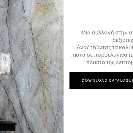
Μια συλλογή στην ο
δεξιοτε
Αναζητώντας τα καλύ
πιστά σε πορσελάνινα πλ
πλούτο της λεπτομ
DOWNLOAD CATALΟGU